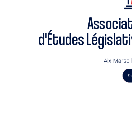
Associat
d'Études Législat
Aix-Marseil
En
En