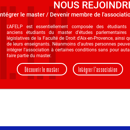
NOUS REJOINDR
Intégrer le master / Devenir membre de l'associati
L'AFELP est essentiellement composée des étudiants 
anciens étudiants du master d'études parlementaires 
législatives de la Faculté de Droit d'Aix-en-Provence, ainsi q
de leurs enseignants. Néanmoins d'autres personnes peuve
intégrer l'association à certaines conditions sans pour auta
faire partie du master.
Découvrir le master
Intégrer l'association