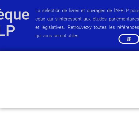
hèque
La sélection de livres et ouvrages de l'AFELP pou
ceux qui s'intéressent aux études parlementaire
ELP
et législatives. Retrouvez-y toutes les référence
qui vous seront utiles.
VOIR